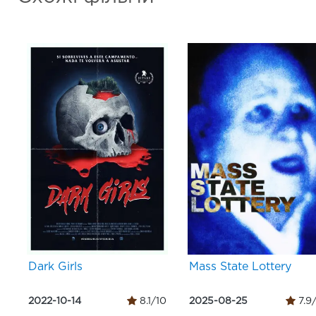
Dark Girls
Mass State Lottery
2022-10-14
8.1/10
2025-08-25
7.9