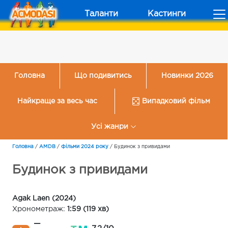
Таланти
Кастинги
Головна
Що подивитись
Новинки 2026
Найкраще за весь час
Випадковий фільм
Усі жанри
Головна
/
AMDB
/
Фільми 2024 року
/
Будинок з привидами
Будинок з привидами
Agak Laen (2024)
Хронометраж:
1:59 (119 хв)
—