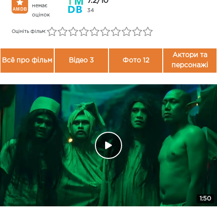
7.2/10
немає
34
оцінок
Оцініть фільм:
Актори та
Всё про фільм
Відео 3
Фото 12
персонажі
1:50