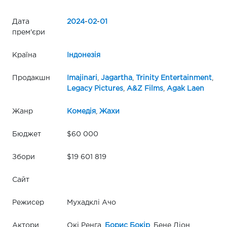
Дата
2024
-
02
-
01
прем'єри
Країна
Індонезія
Продакшн
Imajinari
,
Jagartha
,
Trinity Entertainment
,
Legacy Pictures
,
A&Z Films
,
Agak Laen
Жанр
Комедія
,
Жахи
Бюджет
$60 000
Збори
$19 601 819
Сайт
Режисер
Мухадклі Ачо
Актори
Окі Ренга,
Борис Бокір
, Бене Діон