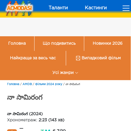
Таланти
Кастинги
Головна
Що подивитись
Новинки 2026
Найкраще за весь час
Випадковий фільм
Усі жанри
Головна
/
AMDB
/
Фільми 2024 року
/
నా సామిరంగ
నా సామిరంగ
నా సామిరంగ (2024)
Хронометраж:
2:23 (143 хв)
—