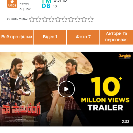
6.7/10
немає
10
оцінок
Оцініть фільм:
Актори та
Всё про фільм
Відео 1
Фото 7
персонажі
2:33