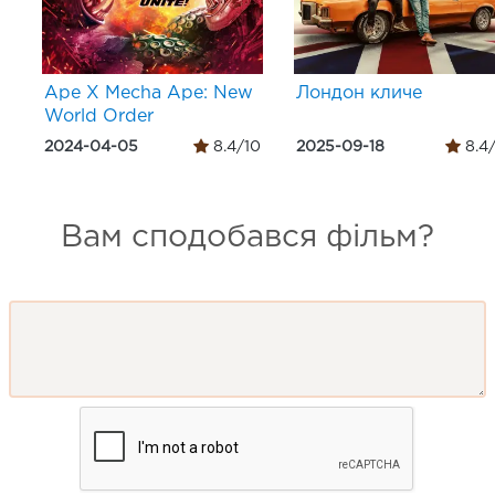
Ape X Mecha Ape: New
Лондон кличе
World Order
2024-04-05
8.4/10
2025-09-18
8.4
Вам сподобався фільм?