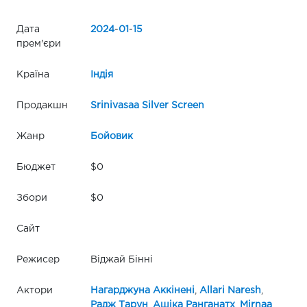
Дата
2024
-
01
-
15
прем'єри
Країна
Індія
Продакшн
Srinivasaa Silver Screen
Жанр
Бойовик
Бюджет
$0
Збори
$0
Сайт
Режисер
Віджай Бінні
Актори
Нагарджуна Аккінені
,
Allari Naresh
,
Радж Тарун
,
Ашіка Ранганатх
,
Mirnaa
,