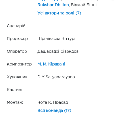
Rukshar Dhillon
, Віджай Бінні
Усі актори та ролі (7)
Сценарій
Продюсер
Шрінівасаа Чіттурі
Оператор
Дашарадхі Сівендра
Композитор
М. М. Кіравані
Художник
D Y Satyanarayana
Кастинг
Монтаж
Чота К. Прасад
Вся команда (17)