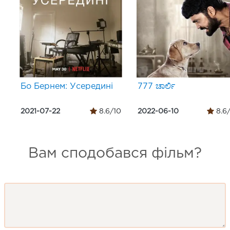
Бо Бернем: Усередині
777 ಚಾರ್ಲಿ
2021-07-22
8.6/10
2022-06-10
8.6
Вам сподобався фільм?