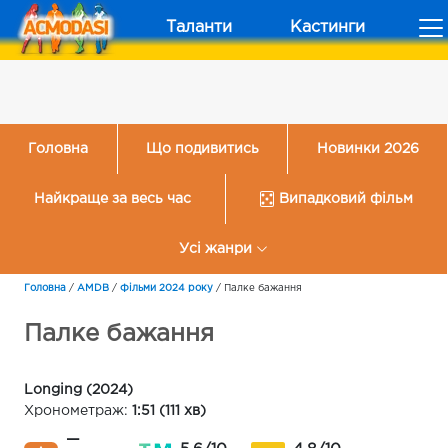
Таланти
Кастинги
Головна
Що подивитись
Новинки 2026
Найкраще за весь час
Випадковий фільм
Усі жанри
Головна
/
AMDB
/
Фільми 2024 року
/
Палке бажання
Палке бажання
Longing (2024)
Хронометраж:
1:51 (111 хв)
—