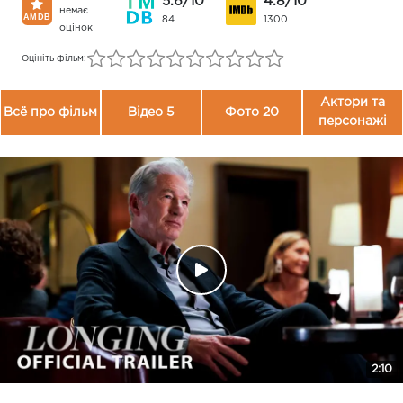
5.6/10
4.8/10
немає
84
1300
оцінок
Оцініть фільм:
Актори та
Всё про фільм
Відео 5
Фото 20
персонажі
2:10