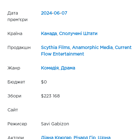
Дата
2024
-
06
-
07
прем'єри
Країна
Канада
,
Сполучені Штати
Продакшн
Scythia Films
,
Anamorphic Media
,
Current
Flow Entertainment
Жанр
Комедія
,
Драма
Бюджет
$0
Збори
$223 168
Сайт
Режисер
Savi Gabizon
Актори
Діана Крюгер
,
Річард Гір
,
Шона