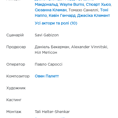
Макдональд
,
Wayne Burns
,
Стюарт Хьюз
,
Сюзанна Клеман
, Томазо Санеллі,
Тоні
Наппо
,
Кевін Генчард
,
Джесіка Клемент
Усі актори та ролі (10)
Сценарій
Savi Gabizon
Продюсер
Даніель Бекерман, Alexander Vinnitski,
Ніл Метісон
Оператор
Павло Сароссі
Композитор
Овен Палетт
Художник
Кастинг
Монтаж
Tali Helter-Shenkar