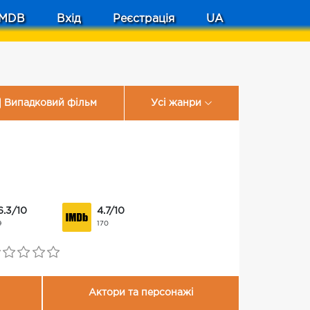
MDB
Вхід
Реєстрація
UA
Випадковий фільм
Усі жанри
6.3/10
4.7/10
9
170
Актори та персонажі