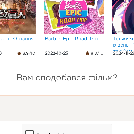
танів: Остання
Barbie: Epic Road Trip
Тільки я
рівень 
пробудж
0
8.9/10
2022-10-25
8.8/10
2024-11-2
Вам сподобався фільм?