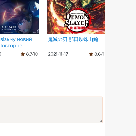
 візьму новий
鬼滅の刃 那田蜘蛛山編
銀魂 TH
-Повторне
ення-
6
8.7/10
2021-11-17
8.6/10
2021-01-