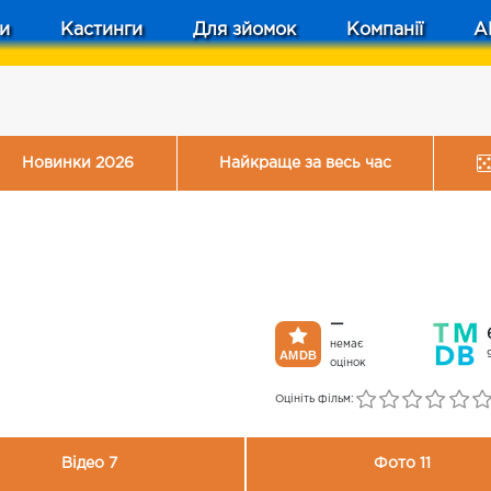
и
Кастинги
Для зйомок
Компанії
A
Новинки 2026
Найкраще за весь час
—
немає
оцінок
Оцініть фільм:
Відео 7
Фото 11