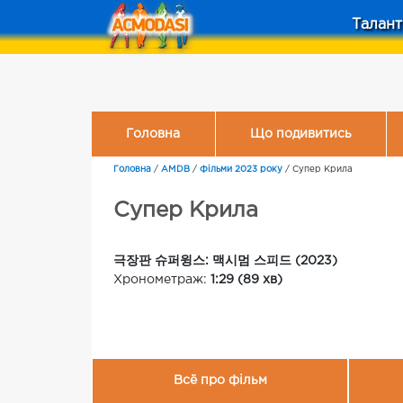
Талант
Головна
Що подивитись
Головна
/
AMDB
/
Фільми 2023 року
/
Супер Крила
Супер Крила
극장판 슈퍼윙스: 맥시멈 스피드 (2023)
Хронометраж:
1:29 (89 хв)
Всё про фільм