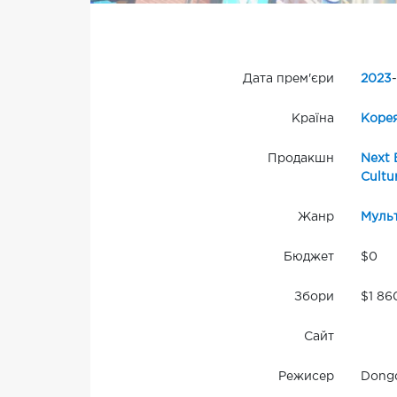
Дата прем'єри
2023
-
Країна
Коре
Продакшн
Next 
Cultu
Жанр
Муль
Бюджет
$0
Збори
$1 86
Сайт
Режисер
Dongq