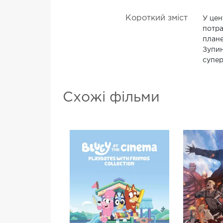
Короткий зміст
У цен
потра
плане
Зупин
супер
Схожі фільми