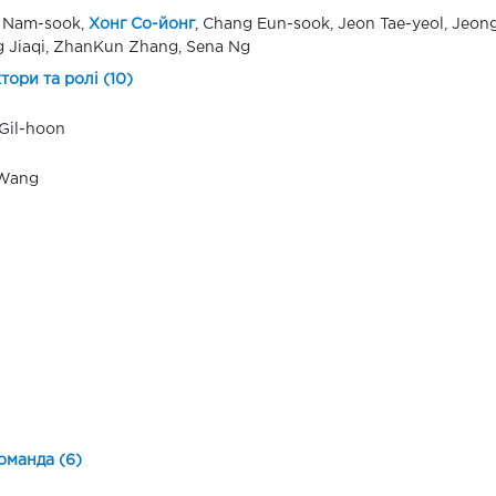
 Nam-sook,
Хонг Со-йонг
, Chang Eun-sook, Jeon Tae-yeol, Jeon
 Jiaqi, ZhanKun Zhang, Sena Ng
ктори та ролі (10)
Gil-hoon
 Wang
оманда (6)