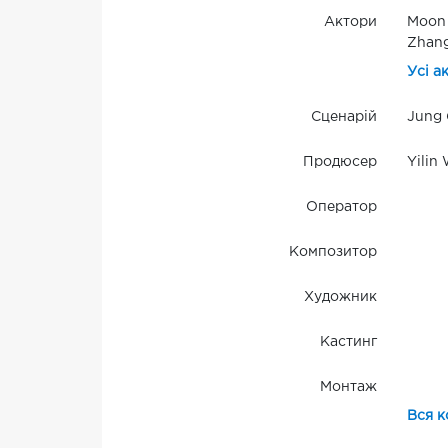
Актори
Moon
Zhang
Усі а
Сценарій
Jung 
Продюсер
Yilin
Оператор
Композитор
Художник
Кастинг
Монтаж
Вся к