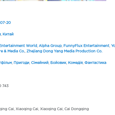
07
-
20
я
,
Китай
Entertainment World
,
Alpha Group
,
FunnyFlux Entertainment
,
Y
re & Media Co.
,
Zhejiang Dong Yang Media Production Co.
тфільм
,
Пригоди
,
Сімейний
,
Бойовик
,
Комедія
,
Фантастика
0 743
ing Cai, Xiaoqing Cai, Xiaoqing Cai, Cai Dongqing