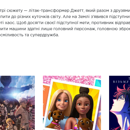
трі сюжету — літак-трансформер Джетт, який разом з друзями 
пити до різних куточків світу. Але на Землі з’явився підступн
ті хаос. Щоб досягти своєї підступної мети, противник відправ
ити машини здатні лише головний персонаж, головною зброє
сміливость та супердружба.