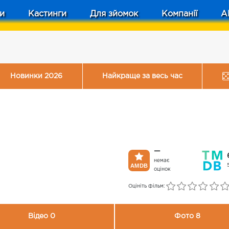
и
Кастинги
Для зйомок
Компанії
A
Новинки 2026
Найкраще за весь час
—
немає
оцінок
Оцініть фільм:
Відео 0
Фото 8