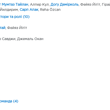
 Мумтаз Тайлан
, Алпер Кул,
Догу Демірколь
, Фейяз Йігіт, Гір
 Йилдирим,
Сарп Апак
, Reha Özcan
ктори та ролі (10)
тай
, Фейяз Йігіт
р Савджи, Джемаль Окан
оманда (4)