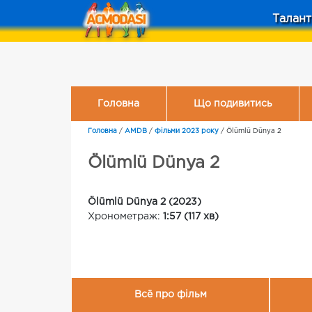
Талант
Головна
Що подивитись
Головна
/
AMDB
/
Фільми 2023 року
/
Ölümlü Dünya 2
Ölümlü Dünya 2
Ölümlü Dünya 2 (2023)
Хронометраж:
1:57 (117 хв)
Всё про фільм