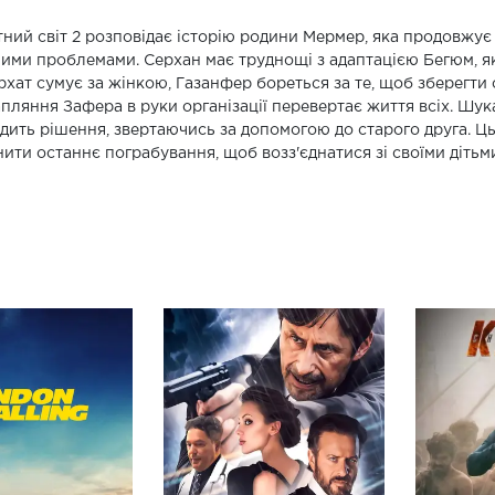
ний світ 2 розповідає історію родини Мермер, яка продовжує
ими проблемами. Серхан має труднощі з адаптацією Бегюм, яка 
рхат сумує за жінкою, Газанфер бореться за те, щоб зберегти 
пляння Зафера в руки організації перевертає життя всіх. Шук
дить рішення, звертаючись за допомогою до старого друга. Ц
нити останнє пограбування, щоб возз'єднатися зі своїми дітьм