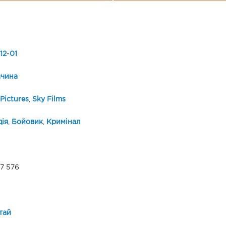
12
-
01
ччина
Pictures
,
Sky Films
ія
,
Бойовик
,
Кримінал
7 576
тай