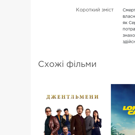
Короткий зміст
Смерт
власн
як Се
потра
знахо
здійс
Схожі фільми