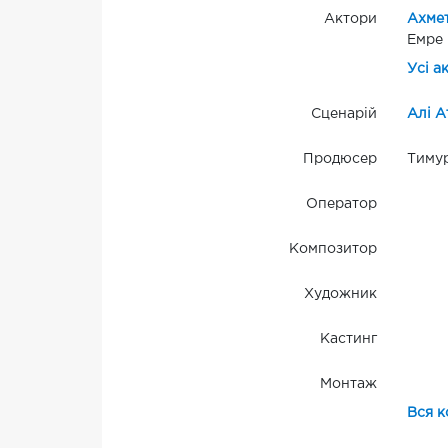
Актори
Ахмет
Емре
Усі а
Сценарій
Алі А
Продюсер
Тиму
Оператор
Композитор
Художник
Кастинг
Монтаж
Вся к