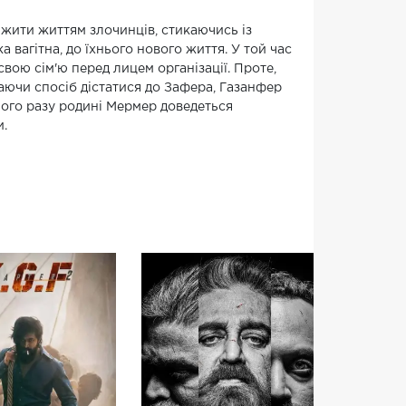
 жити життям злочинців, стикаючись із
вагітна, до їхнього нового життя. У той час
свою сім'ю перед лицем організації. Проте,
аючи спосіб дістатися до Зафера, Газанфер
ього разу родині Мермер доведеться
и.