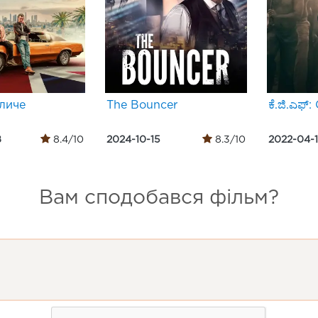
личе
The Bouncer
ಕೆ.ಜಿ.ಎಫ್
8
8.4/10
2024-10-15
8.3/10
2022-04-
Вам сподобався фільм?