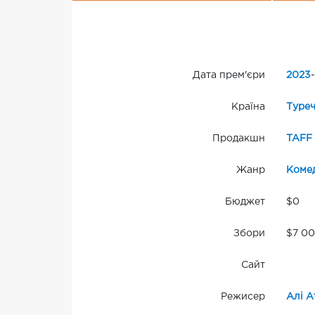
Дата прем'єри
2023
-
Країна
Туре
Продакшн
TAFF 
Жанр
Комед
Бюджет
$0
Збори
$7 00
Сайт
Режисер
Алі А