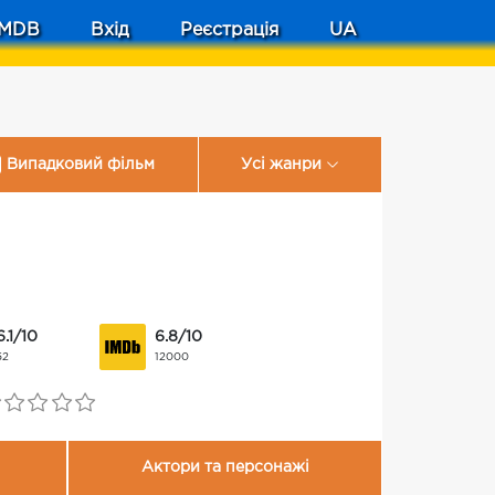
MDB
Вхід
Реєстрація
UA
Випадковий фільм
Усі жанри
6.1/10
6.8/10
52
12000
Актори та персонажі