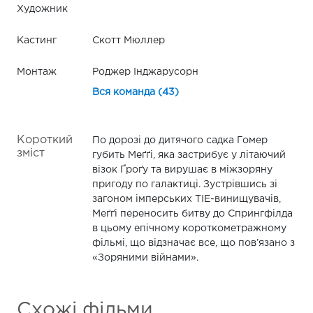
Художник
Кастинг
Скотт Мюллер
Монтаж
Роджер Інджарусорн
Вся команда (43)
Короткий
По дорозі до дитячого садка Гомер
зміст
губить Меґґі, яка застрибує у літаючий
візок Ґроґу та вирушає в міжзоряну
пригоду по галактиці. Зустрівшись зі
загоном імперських TIE-винищувачів,
Меґґі переносить битву до Спрингфілда
в цьому епічному короткометражному
фільмі, що відзначає все, що пов’язано з
«Зоряними війнами».
Схожі фільми