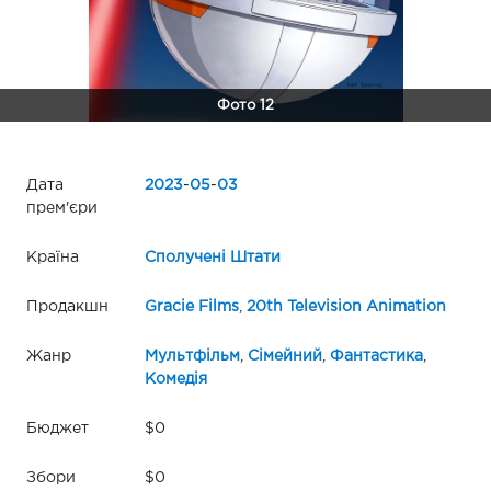
Фото 12
Дата
2023
-
05
-
03
прем'єри
Країна
Сполучені Штати
Продакшн
Gracie Films
,
20th Television Animation
Жанр
Мультфільм
,
Сімейний
,
Фантастика
,
Комедія
Бюджет
$0
Збори
$0