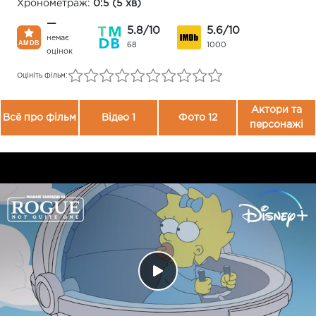
Хронометраж:
0:5 (5 хв)
—
5.8/10
5.6/10
немає
68
1000
оцінок
Оцініть фільм:
Актори та
Всё про фільм
Відео 1
Фото 12
персонажі