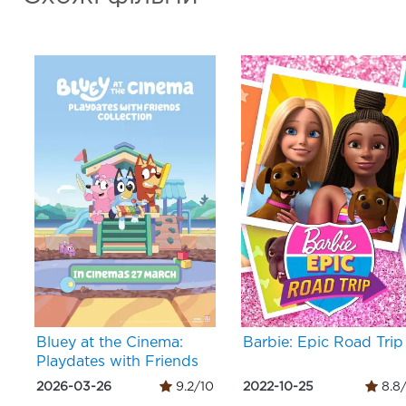
Bluey at the Cinema:
Barbie: Epic Road Trip
Playdates with Friends
2026-03-26
9.2/10
2022-10-25
8.8