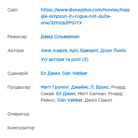
Сайт
https://www.disneyplus.com/movies/mag
gie-simpson-in-rogue-not-quite-
one/2zm2a2lPGiYX
Режисер
Девід Сільверман
Актори
Хенк Азарія
,
Кріс Еджерлі
,
Доун Льюїс
Усі актори та ролі (3)
Сценарій
Ел Джин
,
Dan Vebber
Продюсер
Метт Гронінг
,
Джеймс Л. Брукс
, Річард
Сакай,
Ел Джин
, Метт Селман, Річард
Рейніс,
Dan Vebber
, Деніз Сіркот
Оператор
Композитор