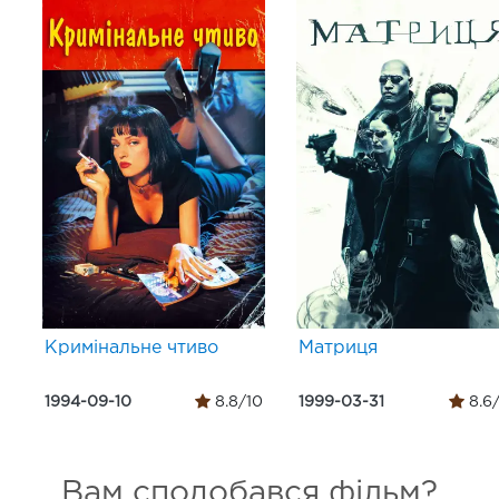
Кримінальне чтиво
Матриця
1994-09-10
8.8/10
1999-03-31
8.6
Вам сподобався фільм?