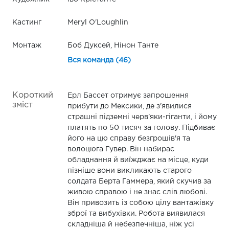
Кастинг
Meryl O'Loughlin
Монтаж
Боб Дуксей, Нінон Танте
Вся команда (46)
Короткий
Ерл Бассет отримує запрошення
зміст
прибути до Мексики, де з'явилися
страшні підземні черв'яки-гіганти, і йому
платять по 50 тисяч за голову. Підбиває
його на цю справу безгрошів'я та
волоцюга Гувер. Він набирає
обладнання й виїжджає на місце, куди
пізніше вони викликають старого
солдата Берта Гаммера, який скучив за
живою справою і не знає слів любові.
Він привозить із собою цілу вантажівку
зброї та вибухівки. Робота виявилася
складніша й небезпечніша, ніж усі