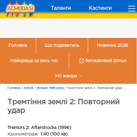
Таланти
Кастинги
Головна
Що подивитись
Новинки 2026
Найкраще за весь час
Випадковий фільм
Усі жанри
Головна
/
AMDB
/
Фільми 1996 року
/
Тремтіння землі 2: Повторний удар
Тремтіння землі 2: Повторний
удар
Tremors 2: Aftershocks (1996)
Хронометраж:
1:40 (100 хв)