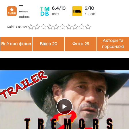
—
6.4/10
6/10
немає
1082
35000
оцінок
Оцініть фільм:
Актори та
Всё про фільм
Відео 20
Фото 29
персонажі