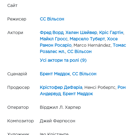
Сайт
Режисер
СС Вільсон
Актори
Фред Ворд
,
Хелен Шейвер
,
Кріс Гартін
,
Майкл Гросс
,
Марсело Туберт
,
Хосе
Рамон Росаріо
, Marco Hernández,
Томас
Розалес мл.
,
СС Вільсон
Усі актори та ролі (9)
Сценарій
Брент Меддок
,
СС Вільсон
Продюсер
Крістофер ДеФаріа
, Ненсі Робертс,
Рон
Андервуд
,
Брент Меддок
Оператор
Вірджил Л. Харпер
Композитор
Джей Фергюсон
Художник
Іво Крістанте