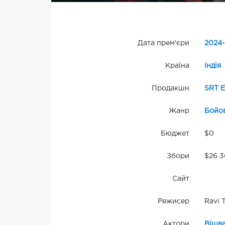
Дата прем'єри
2024
-
Країна
Індія
Продакшн
SRT E
Жанр
Бойо
Бюджет
$0
Збори
$26 3
Сайт
Режисер
Ravi 
Актори
Вішва