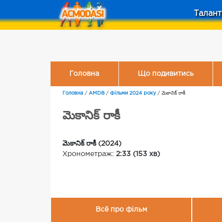
Талант
Головна
Що подивитись
Головна
/
AMDB
/
Фільми 2024 року
/
మెకానిక్ రాకీ
మెకానిక్ రాకీ
మెకానిక్ రాకీ (2024)
Хронометраж:
2:33 (153 хв)
Всё про фільм