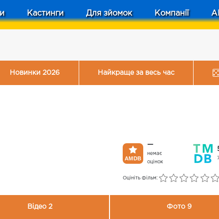
и
Кастинги
Для зйомок
Компанії
A
Новинки 2026
Найкраще за весь час
—
немає
оцінок
Оцініть фільм:
Відео 2
Фото 9