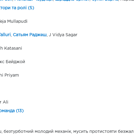
ктори та ролі (5)
Teja Mullapudi
alluri
,
Сатьям Раджеш
, J Vidya Sagar
h Katasani
кс Бейджой
hi Priyam
 Ali
оманда (13)
, безтурботний молодий механік, мусить протистояти безжал