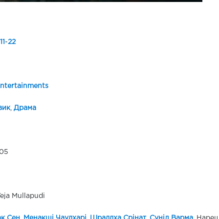
11
-
22
ntertainments
вик
,
Драма
05
Teja Mullapudi
к Сен
,
Менакші Чаудхарі
,
Шраддха Срінат
,
Суніл Варма
, Наре