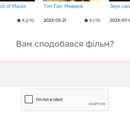
nd of Maula
Топ Ґан: Меверік
Звук св
8.2/10
2022-05-21
8.1/10
2023-07-
Вам сподобався фільм?