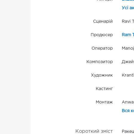
Усі а
Сценарій
Ravi 
Продюсер
Ram T
Оператор
Manoj
Композитор
Джей
Художник
Krant
Кастинг
Монтаж
Anwar
Вся к
Короткий зміст
Ракеш