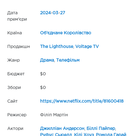
Дата
2024
-
03
-
27
прем'єри
Країна
Об'єднане Королівство
Продакшн
The Lighthouse
,
Voltage TV
Жанр
Драма
,
Телефільм
Бюджет
$0
Збори
$0
Сайт
https://www.netflix.com/title/81600418
Режисер
Філіп Мартін
Актори
Джилліан Андерсон
,
Біллі Пайпер
,
Руфус Сьюелл
,
Кілі Хоуз
,
Ромола Гарай
,