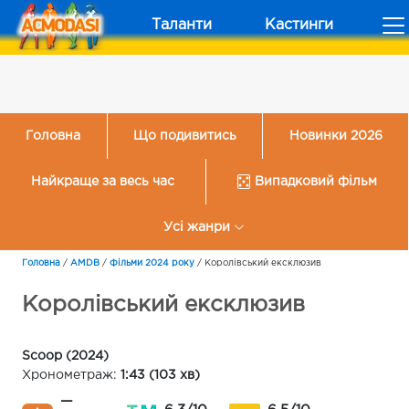
Таланти
Кастинги
Головна
Що подивитись
Новинки 2026
Найкраще за весь час
Випадковий фільм
Усі жанри
Головна
/
AMDB
/
Фільми 2024 року
/
Королівський ексклюзив
Королівський ексклюзив
Scoop (2024)
Хронометраж:
1:43 (103 хв)
—