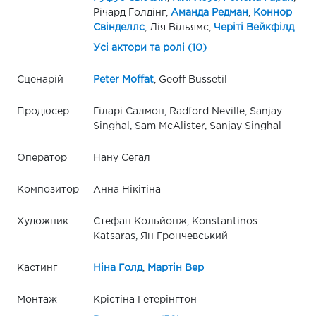
Річард Голдінг,
Аманда Редман
,
Коннор
Свінделлс
, Лія Вільямс,
Черіті Вейкфілд
Усі актори та ролі (10)
Сценарій
Peter Moffat
, Geoff Bussetil
Продюсер
Гіларі Салмон, Radford Neville, Sanjay
Singhal, Sam McAlister, Sanjay Singhal
Оператор
Нану Сегал
Композитор
Анна Нікітіна
Художник
Стефан Кольйонж, Konstantinos
Katsaras, Ян Грончевський
Кастинг
Ніна Голд
,
Мартін Вер
Монтаж
Крістіна Гетерінгтон