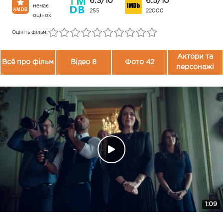
6.3/10
6.5/10
немає
255
22000
оцінок
Оцініть фільм:
Актори та
Всё про фільм
Відео 8
Фото 42
персонажі
1:09