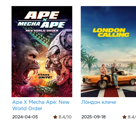
Ape X Mecha Ape: New
Лондон кличе
World Order
2024-04-05
8.4/10
2025-09-18
8.4