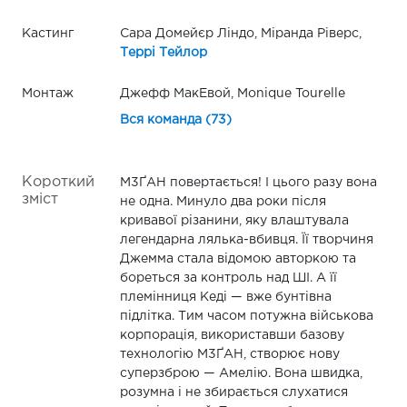
Кастинг
Сара Домейєр Ліндо, Міранда Ріверс,
Террі Тейлор
Монтаж
Джефф МакЕвой, Monique Tourelle
Вся команда (73)
Короткий
М3ҐАН повертається! І цього разу вона
зміст
не одна. Минуло два роки після
кривавої різанини, яку влаштувала
легендарна лялька-вбивця. Її творчиня
Джемма стала відомою авторкою та
бореться за контроль над ШІ. А її
племінниця Кеді — вже бунтівна
підлітка. Тим часом потужна військова
корпорація, використавши базову
технологію М3ҐАН, створює нову
суперзброю — Амелію. Вона швидка,
розумна і не збирається слухатися