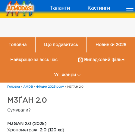
Таланти
Кастинги
Головна
Що подивитись
Новинки 2026
Найкраще за весь час
Випадковий фільм
Усі жанри
Головна
/
AMDB
/
Фільми 2025 року
/
М3ҐАН 2.0
М3ҐАН 2.0
Сумували?
M3GAN 2.0 (2025)
Хронометраж:
2:0 (120 хв)