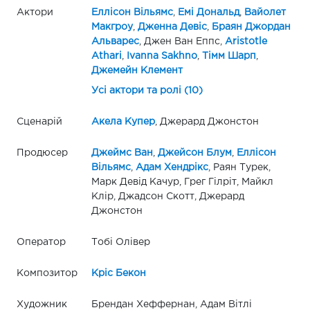
Актори
Еллісон Вільямс
,
Емі Дональд
,
Вайолет
Макгроу
,
Дженна Девіс
,
Браян Джордан
Альварес
, Джен Ван Еппс,
Aristotle
Athari
,
Ivanna Sakhno
,
Тімм Шарп
,
Джемейн Клемент
Усі актори та ролі (10)
Сценарій
Акела Купер
, Джерард Джонстон
Продюсер
Джеймс Ван
,
Джейсон Блум
,
Еллісон
Вільямс
,
Адам Хендрікс
, Раян Турек,
Марк Девід Качур, Грег Гілріт, Майкл
Клір, Джадсон Скотт, Джерард
Джонстон
Оператор
Тобі Олівер
Композитор
Кріс Бекон
Художник
Брендан Хеффернан, Адам Вітлі