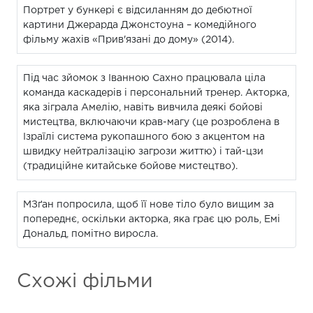
Портрет у бункері є відсиланням до дебютної
картини Джерарда Джонстоуна – комедійного
фільму жахів «Прив'язані до дому» (2014).
Під час зйомок з Іванною Сахно працювала ціла
команда каскадерів і персональний тренер. Акторка,
яка зіграла Амелію, навіть вивчила деякі бойові
мистецтва, включаючи крав-магу (це розроблена в
Ізраїлі система рукопашного бою з акцентом на
швидку нейтралізацію загрози життю) і тай-цзи
(традиційне китайське бойове мистецтво).
МЗґан попросила, щоб її нове тіло було вищим за
попереднє, оскільки акторка, яка грає цю роль, Емі
Дональд, помітно виросла.
Схожі фільми