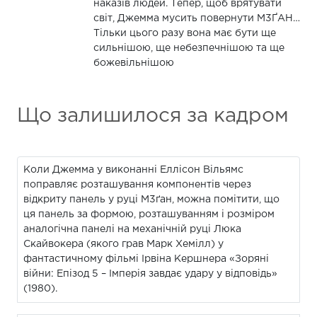
наказів людей. Тепер, щоб врятувати
світ, Джемма мусить повернути М3ҐАН…
Тільки цього разу вона має бути ще
сильнішою, ще небезпечнішою та ще
божевільнішою
Що залишилося за кадром
Коли Джемма у виконанні Еллісон Вільямс
поправляє розташування компонентів через
відкриту панель у руці М3ґан, можна помітити, що
ця панель за формою, розташуванням і розміром
аналогічна панелі на механічній руці Люка
Скайвокера (якого грав Марк Хемілл) у
фантастичному фільмі Ірвіна Кершнера «Зоряні
війни: Епізод 5 – Імперія завдає удару у відповідь»
(1980).