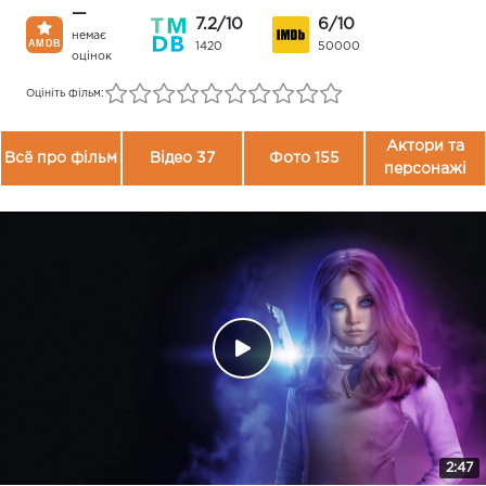
—
7.2/10
6/10
немає
1420
50000
оцінок
Оцініть фільм:
Актори та
Всё про фільм
Відео 37
Фото 155
персонажі
2:47