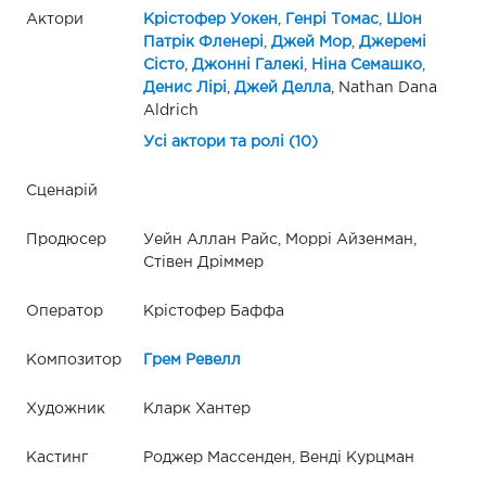
Актори
Крістофер Уокен
,
Генрі Томас
,
Шон
Патрік Фленері
,
Джей Мор
,
Джеремі
Сісто
,
Джонні Галекі
,
Ніна Семашко
,
Денис Лірі
,
Джей Делла
, Nathan Dana
Aldrich
Усі актори та ролі (10)
Сценарій
Продюсер
Уейн Аллан Райс, Моррі Айзенман,
Стівен Дріммер
Оператор
Крістофер Баффа
Композитор
Грем Ревелл
Художник
Кларк Хантер
Кастинг
Роджер Массенден, Венді Курцман