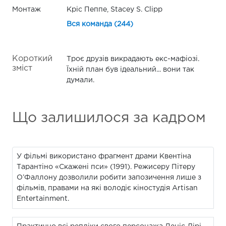
Монтаж
Кріс Пеппе, Stacey S. Clipp
Вся команда (244)
Короткий
Троє друзів викрадають екс-мафіозі.
зміст
Їхній план був ідеальний... вони так
думали.
Що залишилося за кадром
У фільмі використано фрагмент драми Квентіна
Тарантіно «Скажені пси» (1991). Режисеру Пітеру
О’Фаллону дозволили робити запозичення лише з
фільмів, правами на які володіє кіностудія Artisan
Entertainment.