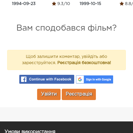
1994-09-23
9.3/10
1999-10-15
8.8
Вам сподобався фільм?
Щоб залишити коментар, увійдіть або
зареєструйтеся.
Реєстрація безкоштовна!
Увійти
Реєстрація
Умови використання