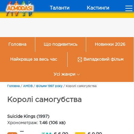
Таланти
Кастинги
Головна
Що подивитись
Новинки 2026
Найкраще за весь час
Випадковий фільм
Усі жанри
Головна
/
AMDB
/
Фільми 1997 року
/
Королі самогубства
Королі самогубства
Suicide Kings (1997)
Хронометраж:
1:46 (106 хв)
—