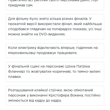
Практично всі репліки свого персонажа Деніс Лірі
придумав сам.
Для фільму було знято кілька різних фіналів. У
прокатній версії використали фінал, який найбільше
сподобався глядачам на попередніх показах, усі інші
можна знайти на DVD-виданнях.
Коли електрику відключають вперше, годинник на
мікрохвильовці продовжує працювати.
У фінальній сцені на персонажі Шона Патріка
Фленнері то жовтуватих-коричневі, то темно-зелені
плавки.
Розташування клейкої стрічки, якою обмотаний
персонаж у виконанні Крістофера Вокена, постійно
змінюється від кадру до кадру.