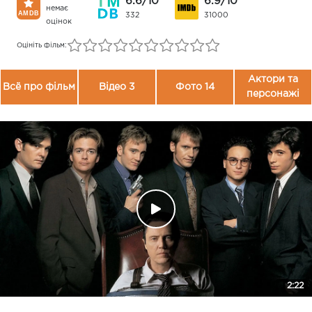
6.6/10
6.9/10
немає
332
31000
оцінок
Оцініть фільм:
Актори та
Всё про фільм
Відео 3
Фото 14
персонажі
2:22