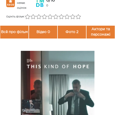
0/10
немає
0
оцінок
Оцініть фільм:
Актори та
Всё про фільм
Відео 0
Фото 2
персонажі