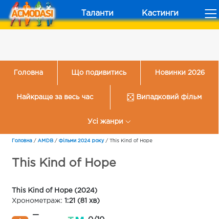
Таланти
Кастинги
Головна
Що подивитись
Новинки 2026
Найкраще за весь час
Випадковий фільм
Усі жанри
Головна
/
AMDB
/
Фільми 2024 року
/
This Kind of Hope
This Kind of Hope
This Kind of Hope (2024)
Хронометраж:
1:21 (81 хв)
—