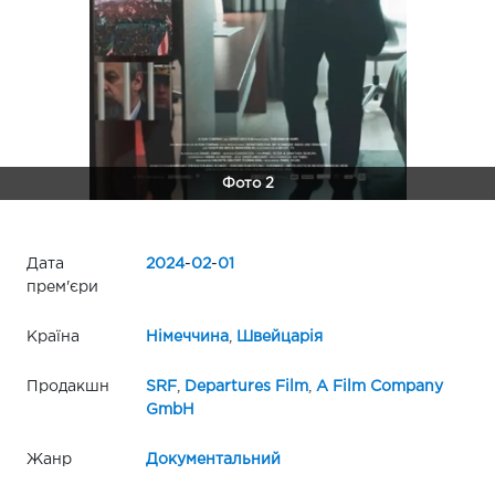
Фото 2
Дата
2024
-
02
-
01
прем'єри
Країна
Німеччина
,
Швейцарія
Продакшн
SRF
,
Departures Film
,
A Film Company
GmbH
Жанр
Документальний