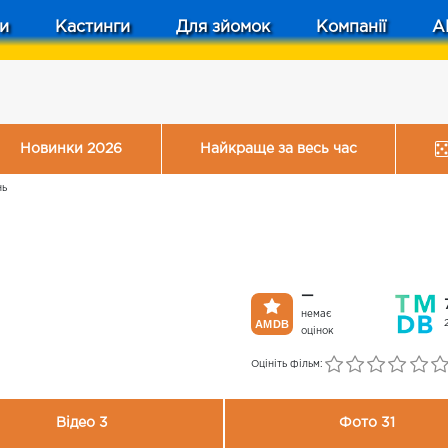
и
Кастинги
Для зйомок
Компанії
A
Новинки 2026
Найкраще за весь час
нь
—
немає
оцінок
Оцініть фільм:
Відео 3
Фото 31