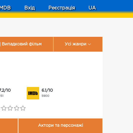
MDB
Вхід
Реєстрація
UA
Випадковий фільм
Усі жанри
7.2/10
6.1/10
251
5900
Актори та персонажі