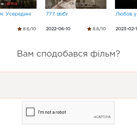
м: Усередині
777 ಚಾರ್ಲಿ
Любов у
8.6/10
2022-06-10
8.6/10
2023-02-
Вам сподобався фільм?