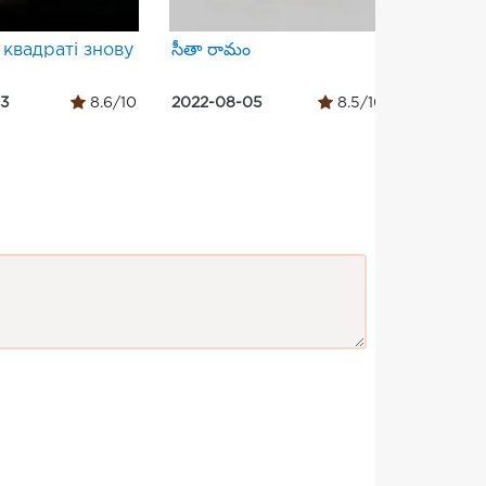
 квадраті знову
సీతా రామం
Szelfi 
13
8.6/10
2022-08-05
8.5/10
2023-04