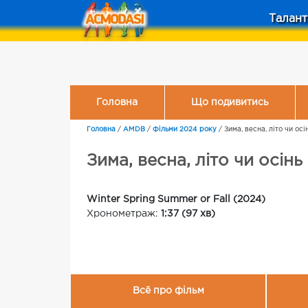
Талант
Головна
Що подивитись
Головна
/
AMDB
/
Фільми 2024 року
/
Зима, весна, літо чи осі
Зима, весна, літо чи осінь
Winter Spring Summer or Fall (2024)
Хронометраж:
1:37 (97 хв)
Всё про фільм