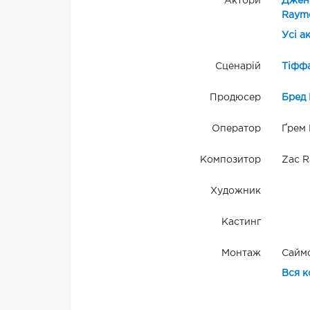
Актори
Джен
Raymo
Усі а
Сценарій
Тіффа
Продюсер
Бред
Оператор
Ґрем 
Композитор
Zac R
Художник
Кастинг
Монтаж
Саймо
Вся к