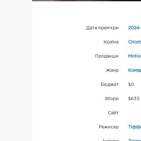
Дата прем'єри
2024
-
Країна
Сполу
Продакшн
Motio
Жанр
Комед
Бюджет
$0
Збори
$633
Сайт
Режисер
Тіффа