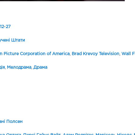
12
-
27
чені Штати
n Picture Corporation of America
,
Brad Krevoy Television
,
Wall F
ія
,
Мелодрама
,
Драма
ні Полсен