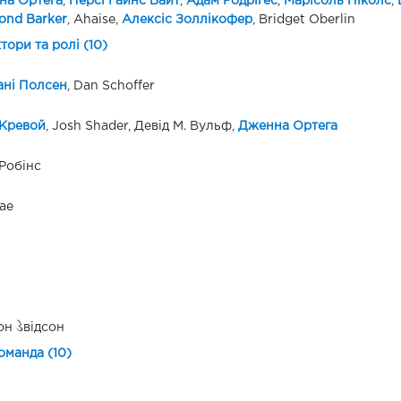
на Ортега
,
Персі Гайнс Вайт
,
Адам Родрігес
,
Марісоль Ніколс
,
nd Barker
, Ahaise,
Алексіс Золлікофер
, Bridget Oberlin
ктори та ролі (10)
ні Полсен
, Dan Schoffer
 Кревой
, Josh Shader, Девід М. Вульф,
Дженна Ортега
Робінс
ae
н ડેвідсон
оманда (10)