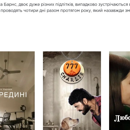
та Барнс, двоє дуже різних підлітків, випадково зустрічаються
 проводять чотири дні разом протягом року, який назавжди змі