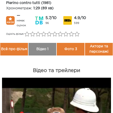
Pierino contro tutti (1981)
Хронометраж:
1:29 (89 хв)
—
5.7/10
4.9/10
немає
96
599
оцінок
Оцініть фільм:
Актори та
Всё про фільм
Відео 1
Фото 3
персонажі
Відео та трейлери