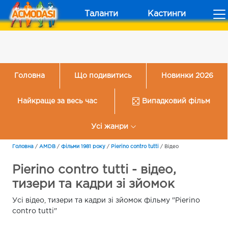
Таланти
Кастинги
Головна
Що подивитись
Новинки 2026
Найкраще за весь час
Випадковий фільм
Усі жанри
Головна
/
AMDB
/
Фільми 1981 року
/
Pierino contro tutti
/
Відео
Pierino contro tutti - відео,
тизери та кадри зі зйомок
Усі відео, тизери та кадри зі зйомок фільму "Pierino
contro tutti"