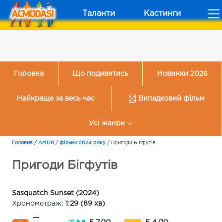
Таланти
Кастинги
Головна
Що подивитись
Новинки 2026
Найкраще за весь час
Випадковий фільм
Усі жанри
Головна
/
AMDB
/
Фільми 2024 року
/
Пригоди Бігфутів
Пригоди Бігфутів
Sasquatch Sunset (2024)
Хронометраж:
1:29 (89 хв)
—