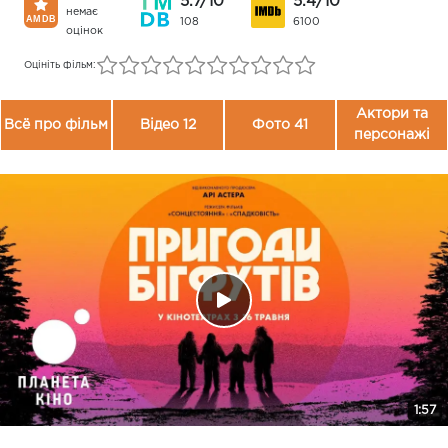
5.7/10
5.4/10
немає
108
6100
оцінок
Оцініть фільм:
Актори та
Всё про фільм
Відео 12
Фото 41
персонажі
1:57