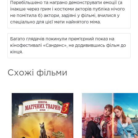
Перебільшено та награно демонструвати емоції (а
інакше через грим і костюми акторів публіка нічого
не помітила б) актори, задіяні у фільмі, вчилися у
спеціально для цієї мети найнятого міма.
Багато глядачів покинули прем'єрний показ на
кінофестивалі «Санденс», не додивившись фільм до
кінця.
Схожі фільми