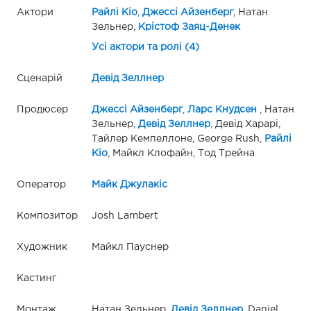
Актори
Райлі Кіо
,
Джессі Айзенберг
, Натан
Зельнер,
Крістоф Заяц-Денек
Усі актори та ролі (4)
Сценарій
Девід Зеллнер
Продюсер
Джессі Айзенберг
,
Ларс Кнудсен
, Натан
Зельнер,
Девід Зеллнер
, Девід Харарі,
Тайлер Кемпеллоне, George Rush,
Райлі
Кіо
, Майкл Клофайн, Тод Трейна
Оператор
Майк Джулакіс
Композитор
Josh Lambert
Художник
Майкл Пауснер
Кастинг
Монтаж
Натан Зельнер,
Девід Зеллнер
, Daniel