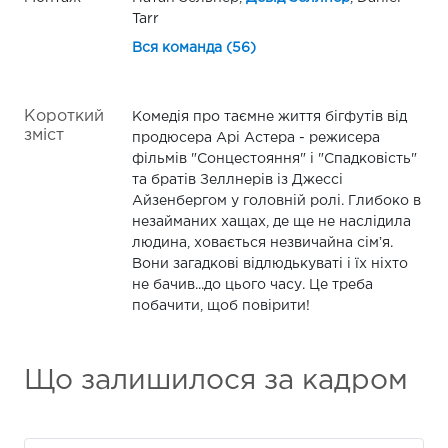
Tarr
Вся команда (56)
Короткий
Комедія про таємне життя бігфутів від
зміст
продюсера Арі Астера - режисера
фільмів "Сонцестояння" і "Спадковість"
та братів Зеллнерів із Джессі
Айзенбергом у головній ролі. Глибоко в
незайманих хащах, де ще не наслідила
людина, ховається незвичайна сімʼя.
Вони загадкові відлюдькуваті і їх ніхто
не бачив...до цього часу. Це треба
побачити, щоб повірити!
Що залишилося за кадром