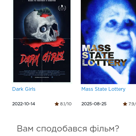
Dark Girls
Mass State Lottery
2022-10-14
8.1/10
2025-08-25
7.9
Вам сподобався фільм?