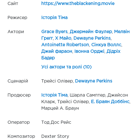
Сайт
https://www.theblackening.movie
Режисер
Історія Тіма
Актори
Grace Byers
,
Джермейн Фаулер
,
Мелвін
Грегг
,
X Майо
,
Dewayne Perkins
,
Antoinette Robertson
,
Сінкуа Воллс
,
Джей фараон
,
Івонна Орджі
,
Дідріх
Бадер
Усі актори та ролі (10)
Сценарій
Трейсі Олівер,
Dewayne Perkins
Продюсер
Історія Тіма
, Шарла Самптер, Джейсон
Кларк, Трейсі Олівер,
Е. Браян Доббінс
,
Марцей А. Браун
Оператор
Тод Дос Рейс
Композитор
Dexter Story