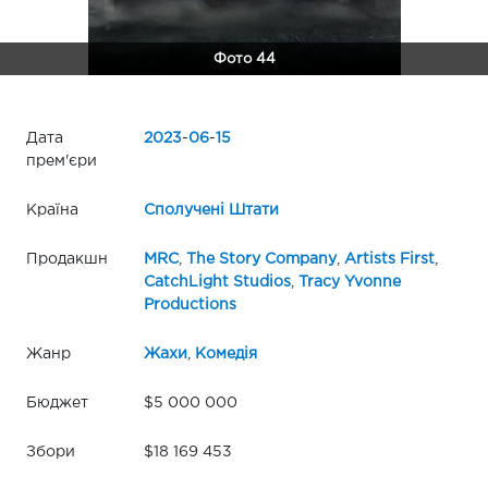
Фото 44
Дата
2023
-
06
-
15
прем'єри
Країна
Сполучені Штати
Продакшн
MRC
,
The Story Company
,
Artists First
,
CatchLight Studios
,
Tracy Yvonne
Productions
Жанр
Жахи
,
Комедія
Бюджет
$5 000 000
Збори
$18 169 453