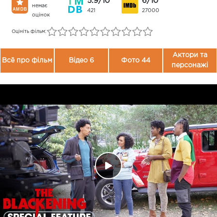
5.9/10
6/10
немає
421
27000
оцінок
Оцініть фільм:
Актори та
Всё про фільм
Відео 6
Фото 44
персонажі