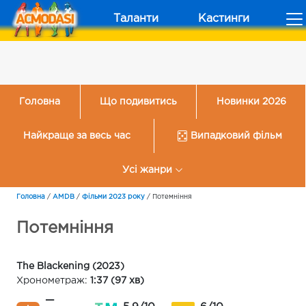
Таланти
Кастинги
Головна
Що подивитись
Новинки 2026
Найкраще за весь час
Випадковий фільм
Усі жанри
Головна
/
AMDB
/
Фільми 2023 року
/
Потемніння
Потемніння
The Blackening (2023)
Хронометраж:
1:37 (97 хв)
—