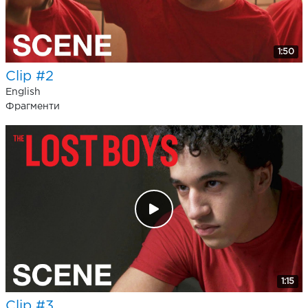
1:50
Clip #2
English
Фрагменти
1:15
Clip #3