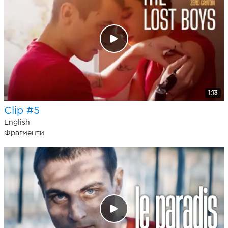
1:13
Clip #5
English
Фрагменти