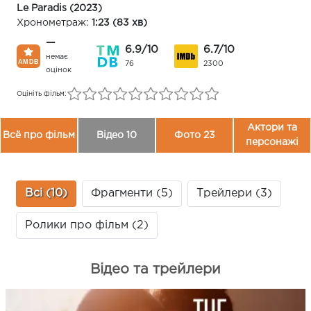
Le Paradis (2023)
Хронометраж:
1:23 (83 хв)
—
6.9/10
6.7/10
немає
76
2300
оцінок
Оцініть фільм:
Актори та
Всё про фільм
Відео 10
Фото 23
персонажі
Всі (10)
Фрагменти (5)
Трейлери (3)
Ролики про фільм (2)
Відео та трейлери