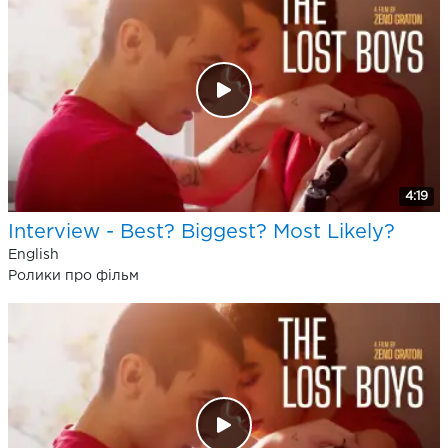
4:19
Interview - Best? Biggest? Most Likely?
English
Ролики про фільм