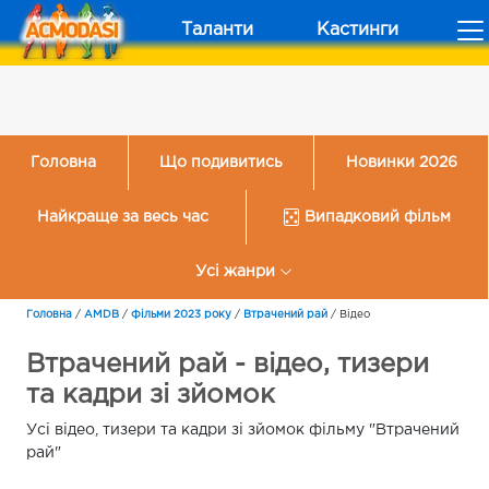
Таланти
Кастинги
Головна
Що подивитись
Новинки 2026
Найкраще за весь час
Випадковий фільм
Усі жанри
Головна
/
AMDB
/
Фільми 2023 року
/
Втрачений рай
/
Відео
Втрачений рай - відео, тизери
та кадри зі зйомок
Усі відео, тизери та кадри зі зйомок фільму "Втрачений
рай"