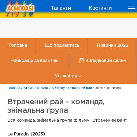
Таланти
Кастинги
Головна
Що подивитись
Новинки 2026
Найкраще за весь час
Випадковий фільм
Усі жанри
Головна
/
AMDB
/
Фільми 2023 року
/
Втрачений рай
/
Знімальна група
Втрачений рай - команда,
знімальна група
Вся команда, знімальна група фільму "Втрачений рай"
Le Paradis (2023)