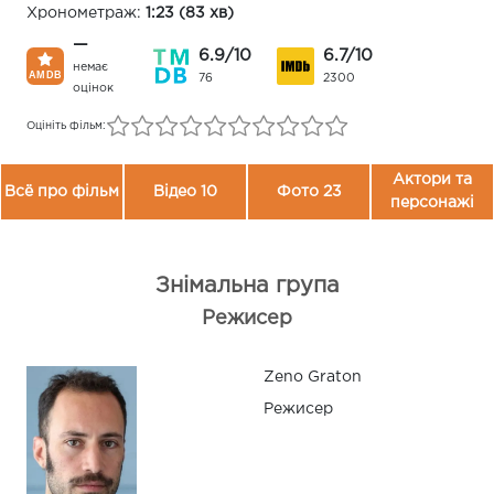
Хронометраж:
1:23 (83 хв)
—
6.9/10
6.7/10
немає
76
2300
оцінок
Оцініть фільм:
Актори та
Всё про фільм
Відео 10
Фото 23
персонажі
Знімальна група
Режисер
Zeno Graton
Режисер