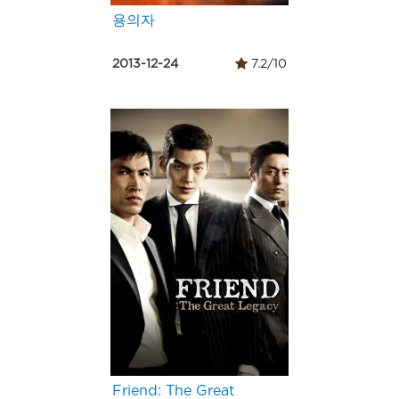
용의자
2013-12-24
7.2/10
Friend: The Great