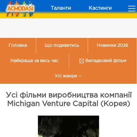
Таланти
Кастинги
Головна
Що подивитись
Новинки 2026
Найкраще за весь час
Випадковий фільм
Усі жанри
Усі фільми виробництва компанії
Michigan Venture Capital (Корея)