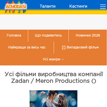
Таланти
Кастинги
Головна
Що подивитись
Новинки 2026
Найкраще за весь час
Випадковий фільм
Усі жанри
Усі фільми виробництва компанії
Zadan / Meron Productions ()