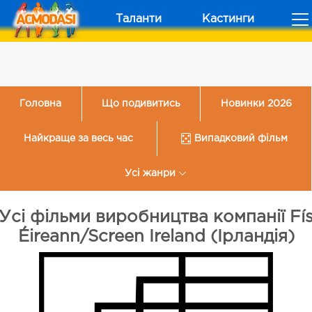
Таланти
Кастинги
Головна
Що подивитись
Новинки 2026
Найкраще за весь час
Випадковий фільм
Усі жанри
Усі фільми виробництва компанії Fí
Éireann/Screen Ireland (Ірландія)