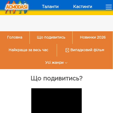
Таланти
Кастинги
Головна
Що подивитись
Новинки 2026
Найкраще за весь час
Випадковий фільм
Усі жанри
Що подивитись?