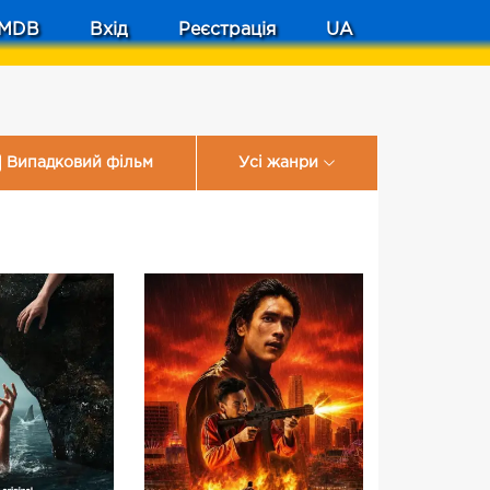
MDB
Вхід
Реєстрація
UA
Випадковий фільм
Усі жанри