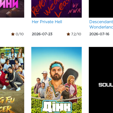
Her Private Hell
Descendant
Wonderlan
0/10
2026-07-23
7.2/10
2026-07-16