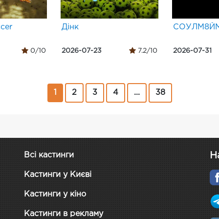
cer
Дінк
СОУЛМ8Й
0/10
2026-07-23
7.2/10
2026-07-31
1
2
3
4
...
38
Н
Всі кастинги
Кастинги у Києві
Кастинги у кіно
Кастинги в рекламу