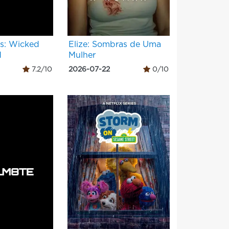
s: Wicked
Elize: Sombras de Uma
d
Mulher
7.2/10
2026-07-22
0/10