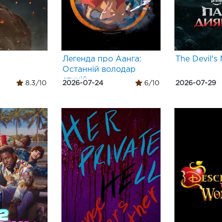
Легенда про Аанга:
The Devil's
Останній володар
стихій
8.3/10
2026-07-24
6/10
2026-07-29