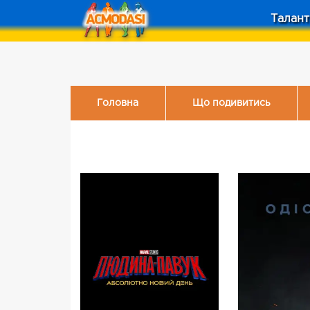
Талант
Головна
Що подивитись