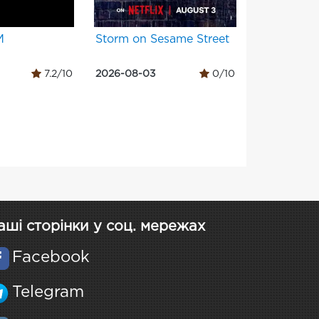
М
Storm on Sesame Street
7.2/10
2026-08-03
0/10
аші сторінки у соц. мережах
Facebook
Telegram