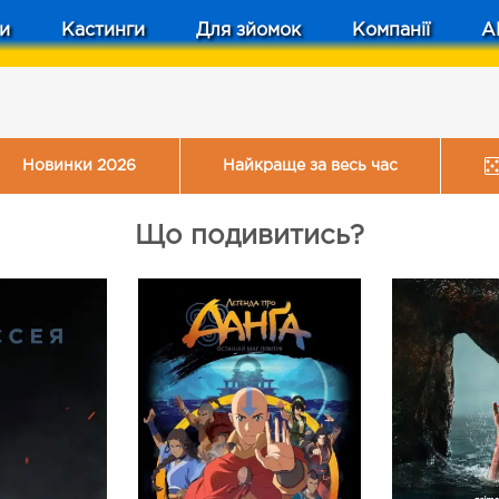
и
Кастинги
Для зйомок
Компанії
A
Новинки 2026
Найкраще за весь час
Що подивитись?