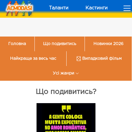
Таланти
Кастинги
Головна
Що подивитись
Новинки 2026
Найкраще за весь час
Випадковий фільм
Усі жанри
Що подивитись?