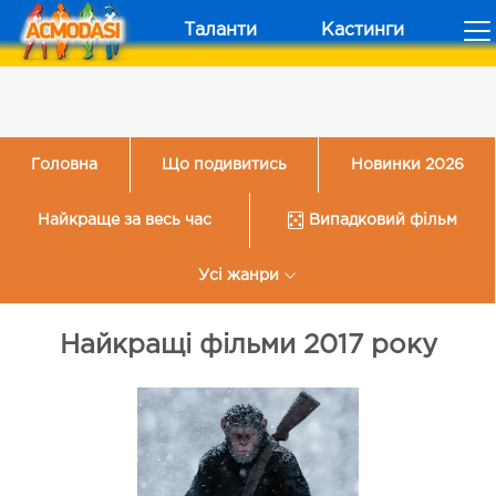
Таланти
Кастинги
Головна
Що подивитись
Новинки 2026
Найкраще за весь час
Випадковий фільм
Усі жанри
Найкращі фільми 2017 року