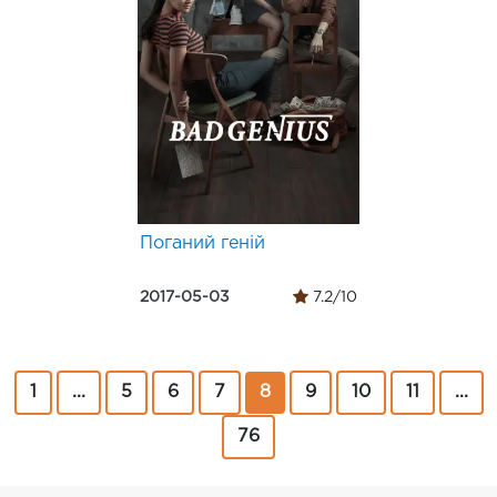
Поганий геній
2017-05-03
7.2/10
1
...
5
6
7
8
9
10
11
...
76