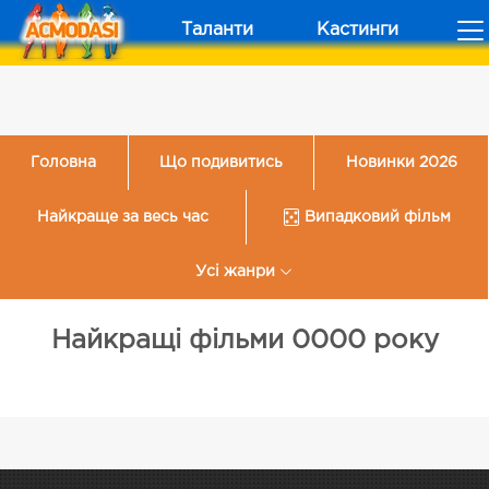
Таланти
Кастинги
Головна
Що подивитись
Новинки 2026
Найкраще за весь час
Випадковий фільм
Усі жанри
Найкращі фільми 0000 року