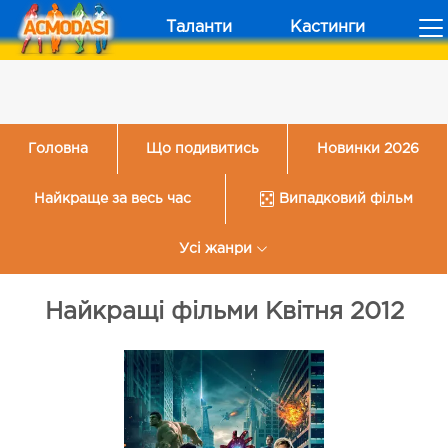
Таланти
Кастинги
Головна
Що подивитись
Новинки 2026
Найкраще за весь час
Випадковий фільм
Усі жанри
Найкращі фільми Квітня 2012