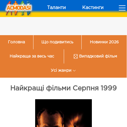
Таланти
Кастинги
Головна
Що подивитись
Новинки 2026
Найкраще за весь час
Випадковий фільм
Усі жанри
Найкращі фільми Серпня 1999