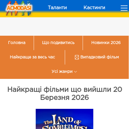
Таланти
Кастинги
Головна
Що подивитись
Новинки 2026
Найкраще за весь час
Випадковий фільм
Усі жанри
Найкращі фільми що вийшли 20
Березня 2026