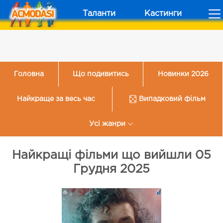
Таланти
Кастинги
Головна
Що подивитись
Новинки 2026
Найкраще за весь час
Випадковий фільм
Усі жанри
Найкращі фільми що вийшли 05
Грудня 2025