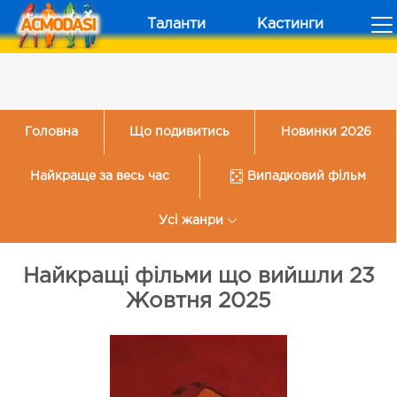
Таланти
Кастинги
Головна
Що подивитись
Новинки 2026
Найкраще за весь час
Випадковий фільм
Усі жанри
Найкращі фільми що вийшли 23
Жовтня 2025