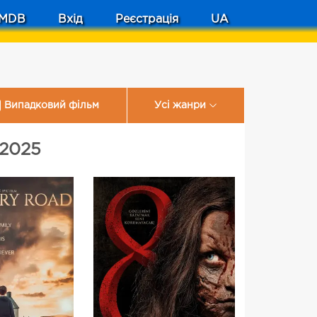
MDB
Вхід
Реєстрація
UA
Випадковий фільм
Усі жанри
 2025