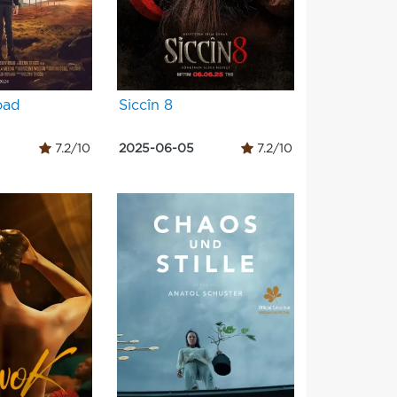
oad
Siccîn 8
7.2/10
2025-06-05
7.2/10