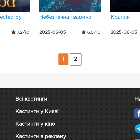
rected by
Небезпечна тварина
Крапля
7.2/10
2025-06-05
6.5/10
2025-06-05
1
2
Н
Всі кастинги
Кастинги у Києві
Кастинги у кіно
Кастинги в рекламу