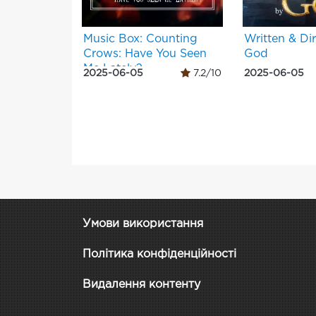
Music Box: Counting
Written & Di
Crows: Have You Seen
God
Me Lately?
2025-06-05
7.2/10
2025-06-05
Умови використання
Політика конфіденційності
Видалення контенту