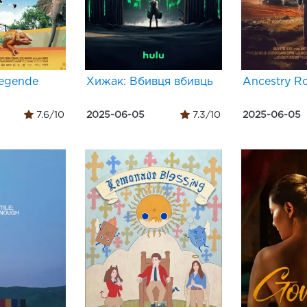
liegende
Хижак: Вбивця вбивць
Ancestry R
7.6/10
2025-06-05
7.3/10
2025-06-05