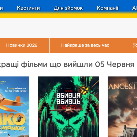
и
Кастинги
Для зйомок
Компанії
A
Новинки 2026
Найкраще за весь час
ращі фільми що вийшли 05 Червня