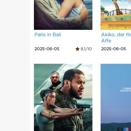
Paris in Bali
Akiko, der f
Affe
2025-06-05
8.1/10
2025-06-05