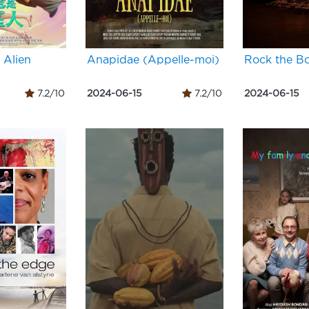
 Alien
Anapidae (Appelle-moi)
Rock the Bo
7.2/10
2024-06-15
7.2/10
2024-06-15