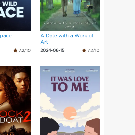
Space
A Date with a Work of
Art
7.2/10
2024-06-15
7.2/10