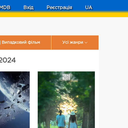
MDB
Вхід
Реєстрація
UA
Випадковий фільм
Усі жанри
2024