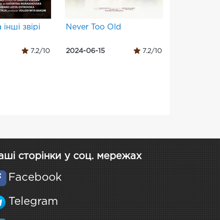
 інші звірі
Never Too Old
7.2/10
2024-06-15
7.2/10
аші сторінки у соц. мережах
Facebook
Telegram