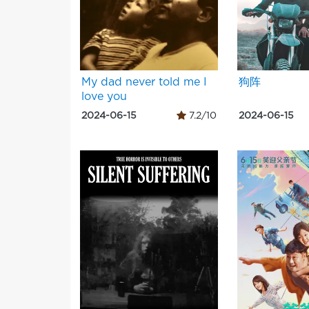
My dad never told me I
狗阵
love you
2024-06-15
7.2/10
2024-06-15