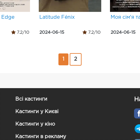
e Edge
Latitude Fénix
Моя сім'я та
7.2/10
2024-06-15
7.2/10
2024-06-15
1
2
Н
Всі кастинги
Кастинги у Києві
Кастинги у кіно
Кастинги в рекламу