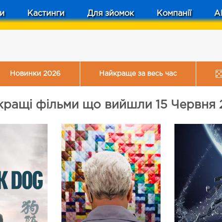
и
Кастинги
Для зйомок
Компанії
A
Новинки 2026
Найкраще за весь час
кращі фільми що вийшли 15 Червня 