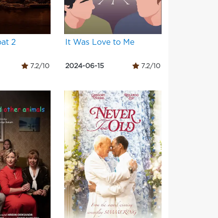
at 2
It Was Love to Me
7.2/10
2024-06-15
7.2/10