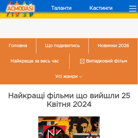
Таланти
Кастинги
Головна
Що подивитись
Новинки 2026
Найкраще за весь час
Випадковий фільм
Усі жанри
Найкращі фільми що вийшли 25
Квітня 2024