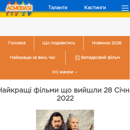
Таланти
Кастинги
Головна
Що подивитись
Новинки 2026
Найкраще за весь час
Випадковий фільм
Усі жанри
Найкращі фільми що вийшли 28 Січн
2022