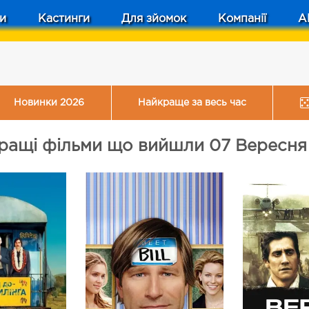
и
Кастинги
Для зйомок
Компанії
A
Новинки 2026
Найкраще за весь час
ращі фільми що вийшли 07 Вересня