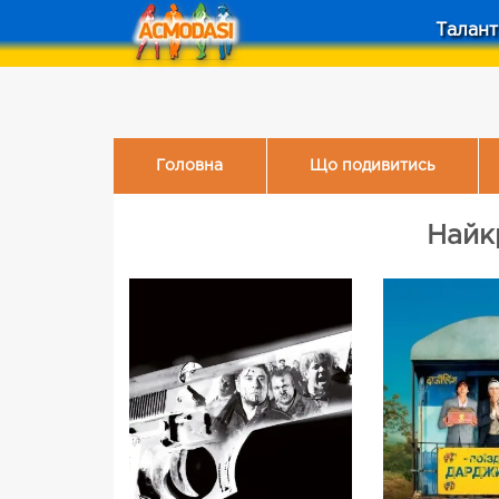
Талант
Головна
Що подивитись
Найк