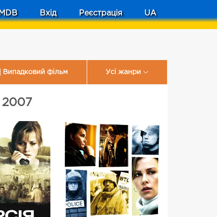
MDB
Вхід
Реєстрація
UA
Випадковий фільм
Усі жанри
 2007