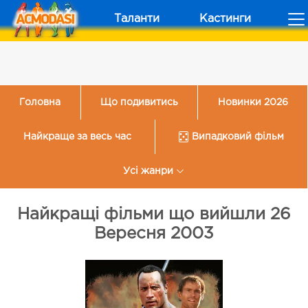
Таланти
Кастинги
Головна
Що подивитись
Новинки 2026
Найкраще за весь час
Випадковий фільм
Усі жанри
Найкращі фільми що вийшли 26
Вересня 2003