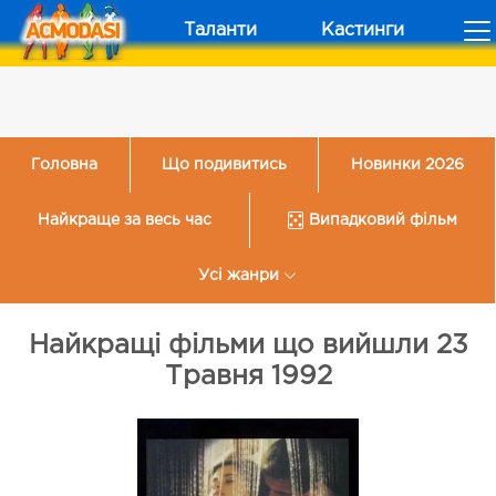
Таланти
Кастинги
Головна
Що подивитись
Новинки 2026
Найкраще за весь час
Випадковий фільм
Усі жанри
Найкращі фільми що вийшли 23
Травня 1992