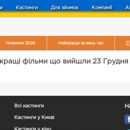
и
Кастинги
Для зйомок
Компанії
A
Новинки 2026
Найкраще за весь час
кращі фільми що вийшли 23 Грудня 
Н
Всі кастинги
Кастинги у Києві
Кастинги у кіно