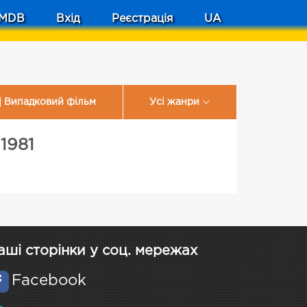
MDB
Вхід
Реєстрація
UA
Випадковий фільм
Усі жанри
1981
аші сторінки у соц. мережах
Facebook