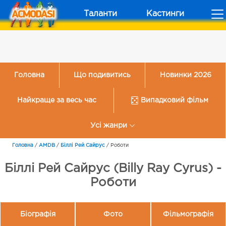
Таланти
Кастинги
Головна
Що подивитись
Новинки 2026
Найкраще за весь час
Випадковий фільм
Усі жанри
Головна
/
AMDB
/
Біллі Рей Сайрус
/
Роботи
Біллі Рей Сайрус (Billy Ray Cyrus) -
Роботи
Біографія
Фото
Фільмографія