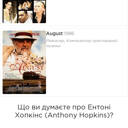
August
1996
Режисер, Композитор оригінальної
музики
Що ви думаєте про Ентоні
Хопкінс (Anthony Hopkins)?