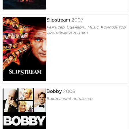
Slipstream
2007
Режисер, Сценарій, Music, Композитор
оригінальної музики
Bobby
2006
Виконавчий продюсер