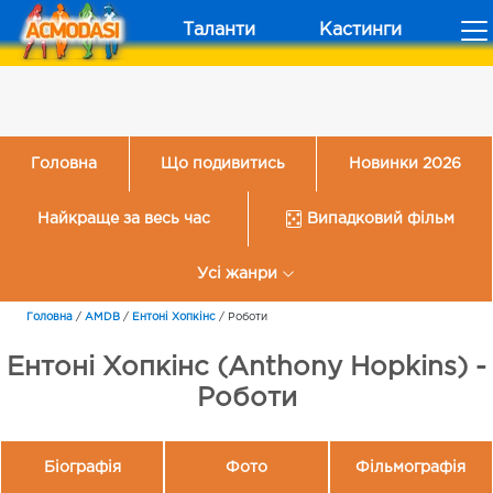
Таланти
Кастинги
Головна
Що подивитись
Новинки 2026
Найкраще за весь час
Випадковий фільм
Усі жанри
Головна
/
AMDB
/
Ентоні Хопкінс
/
Роботи
Ентоні Хопкінс (Anthony Hopkins) -
Роботи
Біографія
Фото
Фільмографія