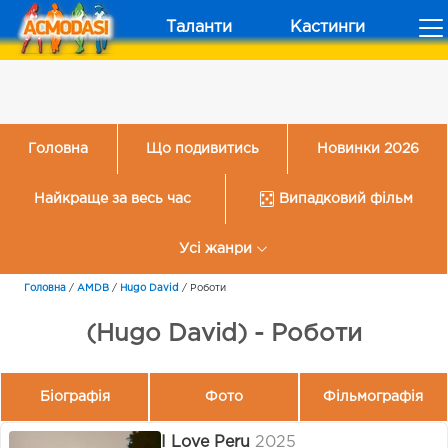
Таланти
Кастинги
Головна
Що подивитись
Новинки 2026
Найкраще за весь час
Випадковий фільм
Усі жанри
Головна
/
AMDB
/
Hugo David
/
Роботи
(Hugo David) - Роботи
Біографія
Фото
Фільмографія
I Love Peru
2025