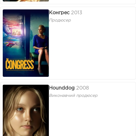
Конгрес
2013
Продюсер
Hounddog
2008
Виконавчий продюсер