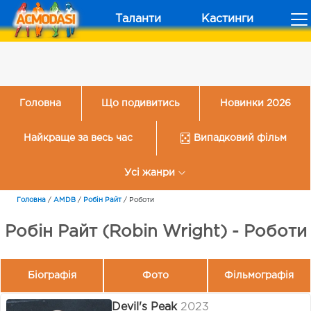
Таланти
Кастинги
Головна
Що подивитись
Новинки 2026
Найкраще за весь час
Випадковий фільм
Усі жанри
Головна
/
AMDB
/
Робін Райт
/
Роботи
Робін Райт (Robin Wright) - Роботи
Біографія
Фото
Фільмографія
Devil's Peak
2023