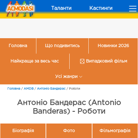
Таланти
Кастинги
Головна
Що подивитись
Новинки 2026
Найкраще за весь час
Випадковий фільм
Усі жанри
Головна
/
AMDB
/
Антоніо Бандерас
/
Роботи
Антоніо Бандерас (Antonio
Banderas) - Роботи
Біографія
Фото
Фільмографія