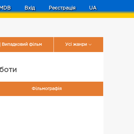
MDB
Вхід
Реєстрація
UA
Випадковий фільм
Усі жанри
оботи
Фільмографія