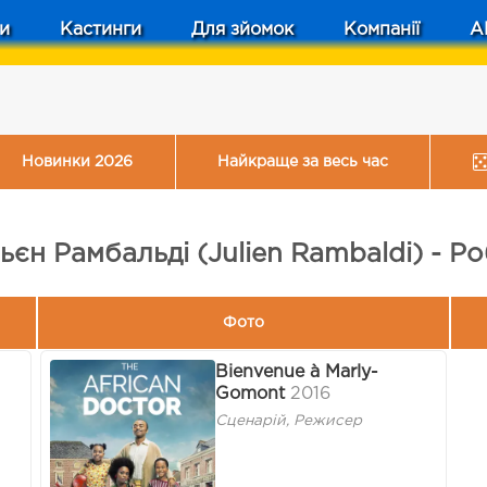
и
Кастинги
Для зйомок
Компанії
A
Новинки 2026
Найкраще за весь час
єн Рамбальді (Julien Rambaldi) - Р
Фото
Bienvenue à Marly-
Gomont
2016
Сценарій, Режисер