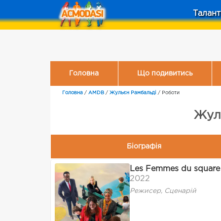
Талант
Головна
Що подивитись
Головна
/
AMDB
/
Жульєн Рамбальді
/
Роботи
Жуль
Біографія
Les Femmes du square
2022
Режисер, Сценарій