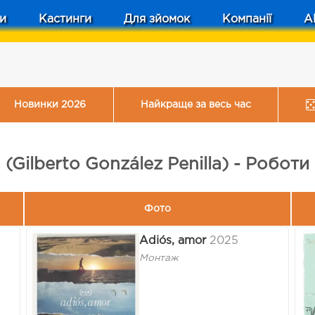
и
Кастинги
Для зйомок
Компанії
A
Новинки 2026
Найкраще за весь час
(Gilberto González Penilla) - Роботи
Фото
Adiós, amor
2025
Монтаж