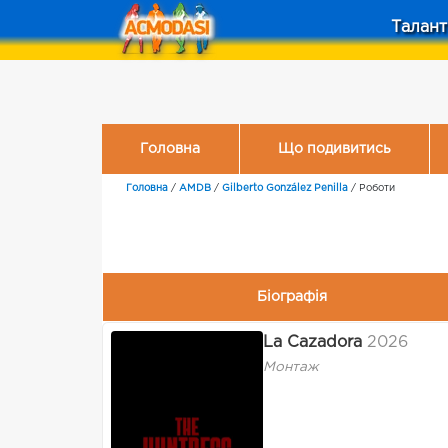
Талант
Головна
Що подивитись
Головна
/
AMDB
/
Gilberto González Penilla
/
Роботи
Біографія
La Cazadora
2026
Монтаж