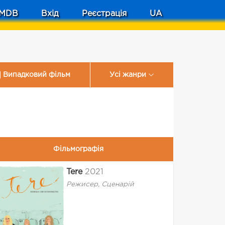
MDB
Вхід
Реєстрація
UA
Випадковий фільм
Усі жанри
Фільмографія
Tere
2021
Режисер, Сценарій