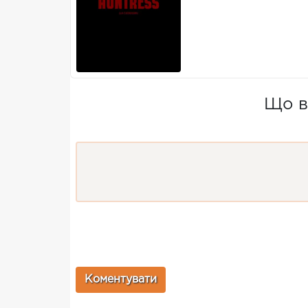
Що ви