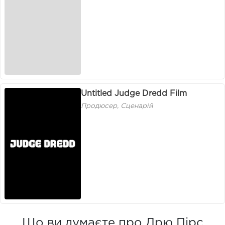
Untitled Judge Dredd Film
Продюсер, Сценарій
Що ви думаєте про Дрю Пірс