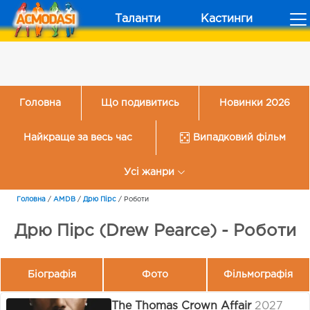
Таланти
Кастинги
Головна
Що подивитись
Новинки 2026
Найкраще за весь час
Випадковий фільм
Усі жанри
Головна
/
AMDB
/
Дрю Пірс
/
Роботи
Дрю Пірс (Drew Pearce) - Роботи
Біографія
Фото
Фільмографія
The Thomas Crown Affair
2027