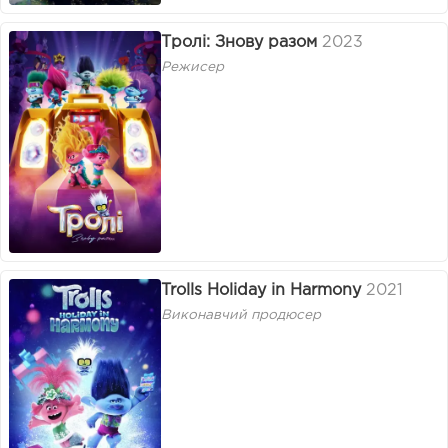
Тролі: Знову разом
2023
Режисер
Trolls Holiday in Harmony
2021
Виконавчий продюсер