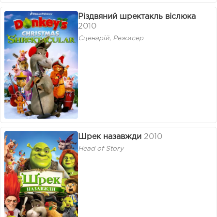
Різдвяний шректакль віслюка
2010
Сценарій, Режисер
Шрек назавжди
2010
Head of Story