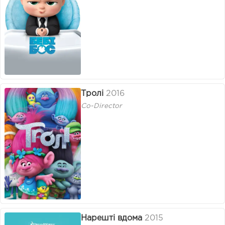
Тролі
2016
Co-Director
Нарешті вдома
2015