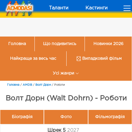
Таланти
Кастинги
Головна
Що подивитись
Новинки 2026
Найкраще за весь час
Випадковий фільм
Усі жанри
Головна
/
AMDB
/
Волт Дорн
/
Роботи
Волт Дорн (Walt Dohrn) - Роботи
Біографія
Фото
Фільмографія
Шрек 5
2027