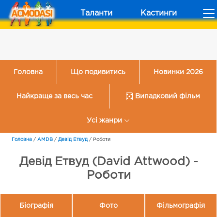
Таланти
Кастинги
Головна
Що подивитись
Новинки 2026
Найкраще за весь час
Випадковий фільм
Усі жанри
Головна
/
AMDB
/
Девід Етвуд
/
Роботи
Девід Етвуд (David Attwood) -
Роботи
Біографія
Фото
Фільмографія