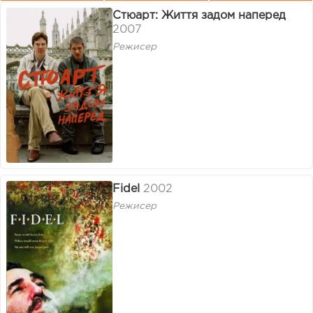
Стюарт: Життя задом наперед
2007
Режисер
Fidel
2002
Режисер