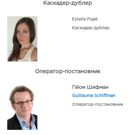
Каскадер-дублер
Estelle Piget
Каскадер-дублер
Оператор-постановник
Гійом Шифман
Guillaume Schiffman
Оператор-постановник