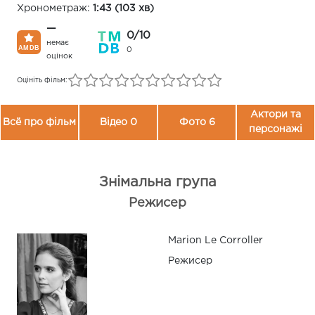
Хронометраж:
1:43 (103 хв)
—
0/10
немає
0
оцінок
Оцініть фільм:
Актори та
Всё про фільм
Відео 0
Фото 6
персонажі
Знімальна група
Режисер
Marion Le Corroller
Режисер