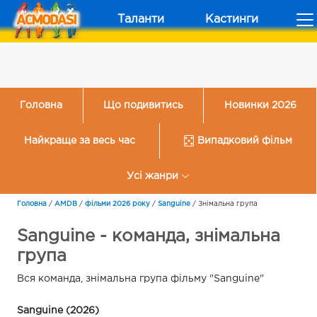
Таланти
Кастинги
Головна
Що подивитись
Новинки 2026
Найкраще за весь час
Випадковий фільм
Усі жанри
Головна
/
AMDB
/
Фільми 2026 року
/
Sanguine
/
Знімальна група
Sanguine - команда, знімальна
група
Вся команда, знімальна група фільму "Sanguine"
Sanguine (2026)