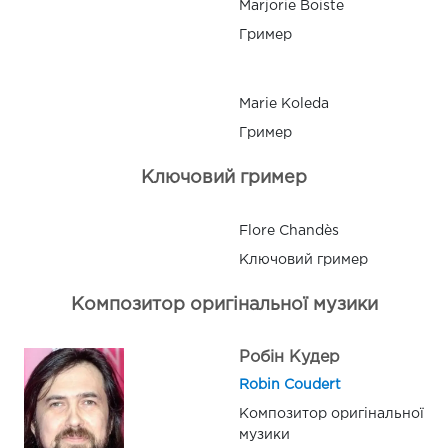
Marjorie Boiste
Гример
Marie Koleda
Гример
Ключовий гример
Flore Chandès
Ключовий гример
Композитор оригінальної музики
Робін Кудер
Robin Coudert
Композитор оригінальної
музики